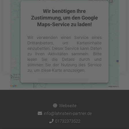
Wir benötigen Ihre
Zustimmung, um den Google
Maps-Service zu laden!
Wir verwenden einen Service eines
Drittanbieters, um Karteninhalte
einzubetten. Dieser Service kann Daten
zu Ihren Aktivitäten sammeln. Bitte
lesen Sie die Details durch und
stimmen Sie der Nutzung des Service
zu, um diese Karte anzuzeigen.
Mehr Informationen
Akzeptieren
Webseite
powered by
Usercentrics Consent
info@lahnstein-partner.de
Management Platform
&
eRecht24
01732373522